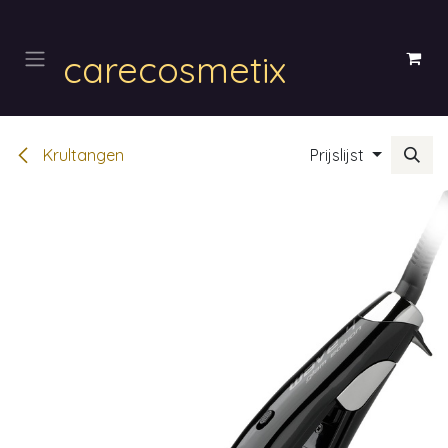
Overslaan naar inhoud
carecosmetix
Krultangen
Prijslijst