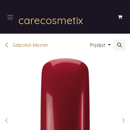
Overslaan naar inhoud
carecosmetix
Gelpolish kleuren
Prijslijst