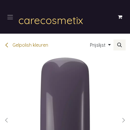
Overslaan naar inhoud
carecosmetix
Gelpolish kleuren
Prijslijst