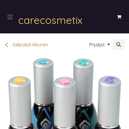
Overslaan naar inhoud
carecosmetix
Gelpolish kleuren
Prijslijst