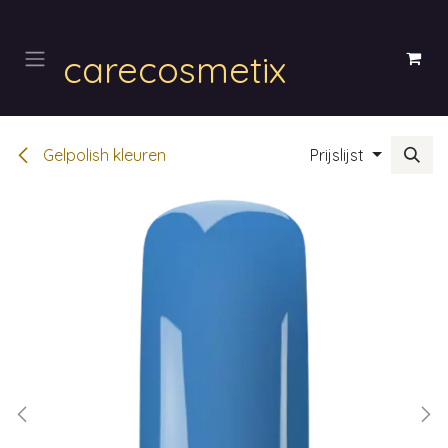
Overslaan naar inhoud
carecosmetix
Gelpolish kleuren
Prijslijst