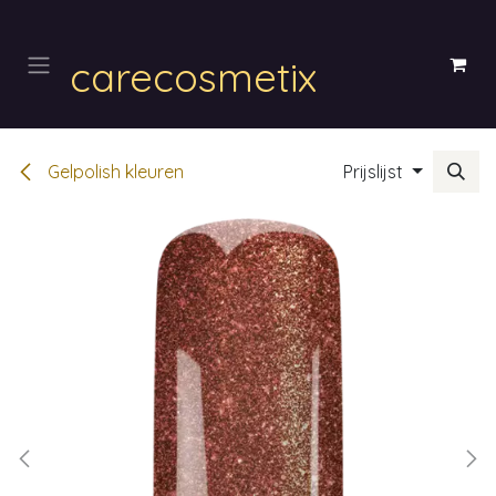
Overslaan naar inhoud
carecosmetix
Gelpolish kleuren
Prijslijst