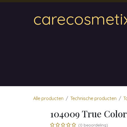
Overslaan naar inhoud
carecosmeti
Home
Magnetic
Hair & Beauty
Wa
Alle producten
Technische producten
T
104009 True Color
(0 beoordeling)