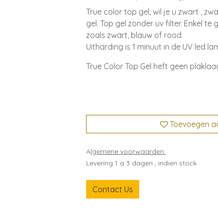
True color top gel, wil je u zwart , z
gel. Top gel zonder uv filter. Enkel t
zoals zwart, blauw of rood.
Uitharding is 1 minuut in de UV led la
True Color Top Gel heft geen plaklaa
Toevoegen aan
A
lgemene voorwaarden
Levering 1 a 3 dagen , indien stock
Contact Us