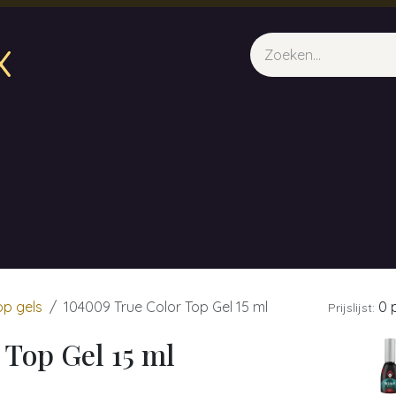
x
sparfum & Geuraroma's
Webshop
Opleidingen
Evene
op gels
104009 True Color Top Gel 15 ml
0 p
Prijslijst:
 Top Gel 15 ml