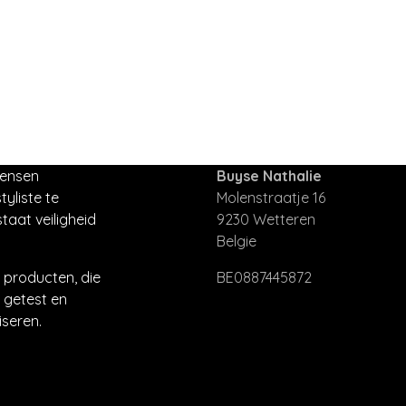
mensen
Buyse Nathalie
tyliste te
Molenstraatje 16
taat veiligheid
9230 Wetteren
Belgie
producten, die
BE0887445872
 getest en
seren.