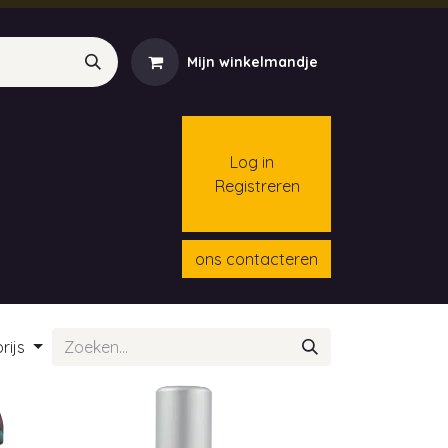
Mijn winkelmandje
Log in
Registreren
menten
Contact
Cursussen
ons contacteren
rijs