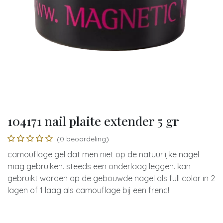
104171 nail plaite extender 5 gr
(0 beoordeling)
camouflage gel dat men niet op de natuurlijke nagel
mag gebruiken. steeds een onderlaag leggen. kan
gebruikt worden op de gebouwde nagel als full color in 2
lagen of 1 laag als camouflage bij een frenc!