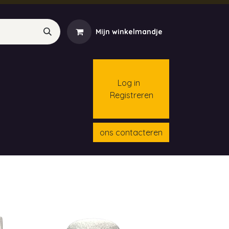
Mijn winkelmandje
Log in
Registreren
menten
Contact
Cursussen
ons contacteren