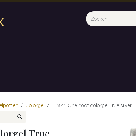
x
sparfum & Geuraroma's
Webshop
Opleidingen
Evene
elpotten
Colorgel
106645 One coat colorgel True silver
lorgel True