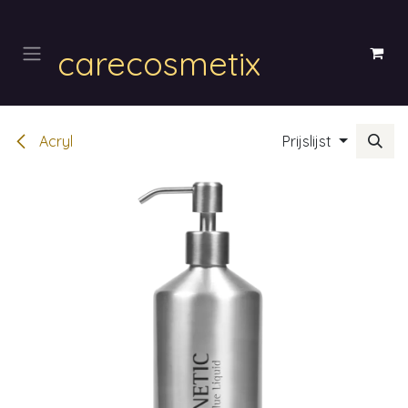
Overslaan naar inhoud
carecosmetix
Acryl
Prijslijst