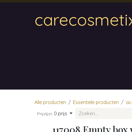
Overslaan naar inhoud
carecosmeti
Home
Magnetic
Hair & Beauty
Wa
Alle producten
Essentiële producten
ac
0 prijs
Prijslijst:
117008 Empty box w