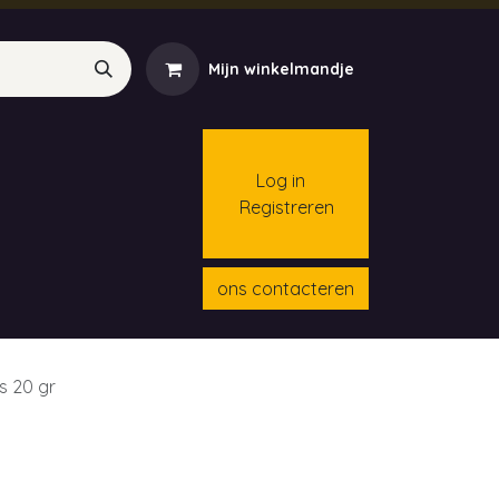
Mijn winkelmandje
Log in
Registreren
menten
Contact
Cursussen
ons contacteren
s 20 gr