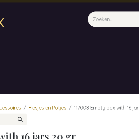
x
sparfum & Geuraroma's
Webshop
Opleidingen
Evene
cessoires
Flesjes en Potjes
117008 Empty box with 16 jar
ith 16 jars 20 gr