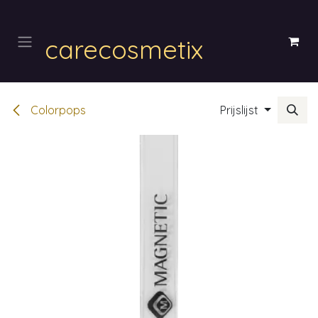
Overslaan naar inhoud
carecosmetix
Colorpops
Prijslijst