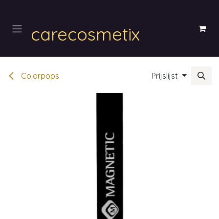
Overslaan naar inhoud
carecosmetix
Colorpops
Prijslijst