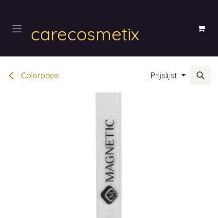
Overslaan naar inhoud
carecosmetix
Colorpops
Prijslijst