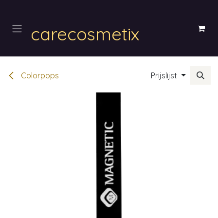
Overslaan naar inhoud
carecosmetix
Colorpops
Prijslijst