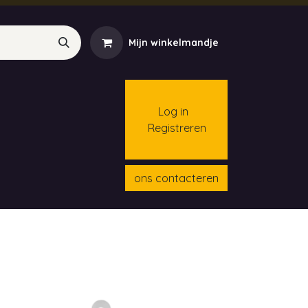
Mijn winkelmandje
Log in
Registreren
menten
Contact
Cursussen
ons contacteren