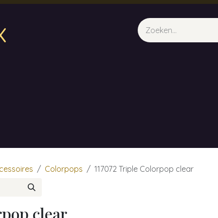
x
sparfum & Geuraroma's
Webshop
Opleidingen
Evene
cessoires
Colorpops
117072 Triple Colorpop clear
rpop clear