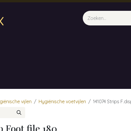
x
sparfum & Geuraroma's
Webshop
Opleidingen
Evene
giënische vijlen
Hygiënische voetvijlen
141074 Strips F.dis
p Foot file 180