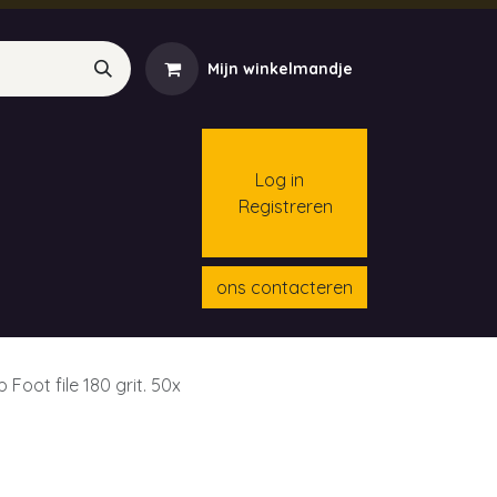
Mijn winkelmandje
Log in
Registreren
menten
Contact
Cursussen
ons contacteren
p Foot file 180 grit. 50x