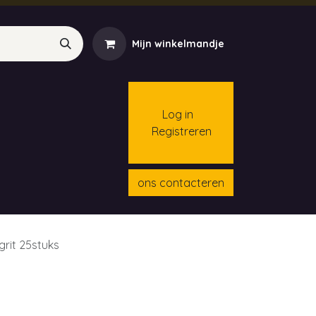
Mijn winkelmandje
Log in
Registreren
menten
Contact
Cursussen
ons contacteren
grit 25stuks