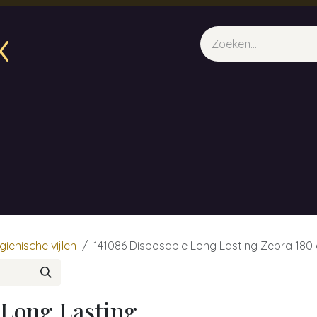
x
sparfum & Geuraroma's
Webshop
Opleidingen
Evene
giënische vijlen
141086 Disposable Long Lasting Zebra 180 
 Long Lasting