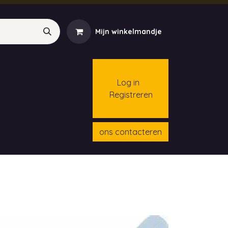
Mijn winkelmandje
Log in
Registreren
menten
Contact
Cursussen
ons contacteren