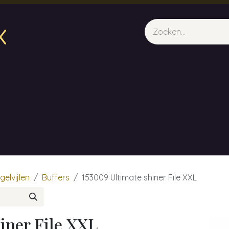
x
sparfum & Geuraroma's
Webshop
Opleidingen
Evene
gelvijlen
Buffers
153009 Ultimate shiner File XXL
iner File XXL