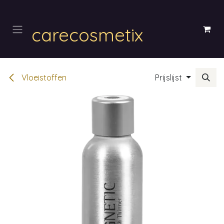
Overslaan naar inhoud
carecosmetix
Vloeistoffen
Prijslijst