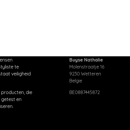
mensen
Buyse Nathalie
tyliste te
Molenstraatje 16
taat veiligheid
9230 Wetteren
Belgie
producten, die
BE0887445872
 getest en
seren.