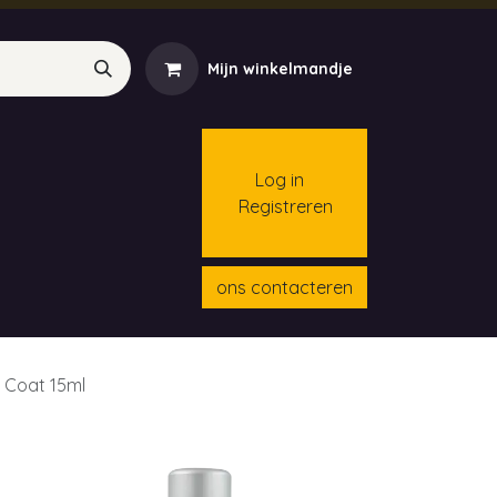
Mijn winkelmandje
Log in
Registreren
menten
Contact
Cursussen
ons contacteren
 Coat 15ml