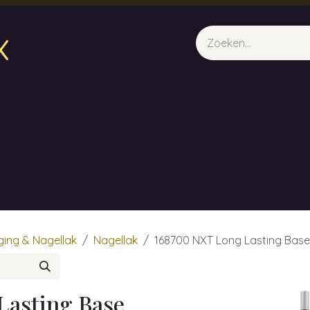
x
sparfum & Geuraroma's
Webshop
Opleidingen
Evene
ging & Nagellak
Nagellak
168700 NXT Long Lasting Base
Lasting Base