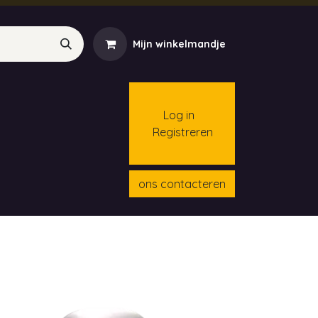
Mijn winkelmandje
Log in
Registreren
menten
Contact
Cursussen
ons contacteren