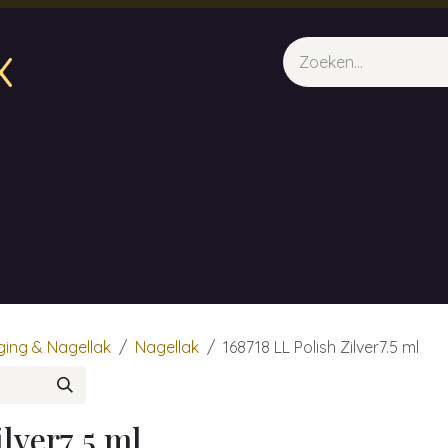
x
sparfum & Geuraroma's
Webshop
Opleidingen
Evene
ging & Nagellak
Nagellak
168718 LL Polish Zilver7.5 ml
lver7.5 ml