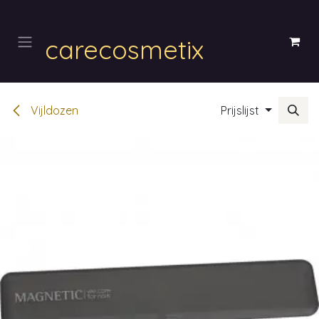
Overslaan naar inhoud
carecosmetix
Vijldozen
Prijslijst