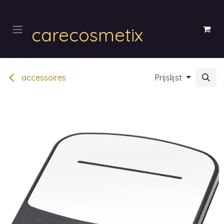
Overslaan naar inhoud
carecosmetix
accessoires
Prijslijst