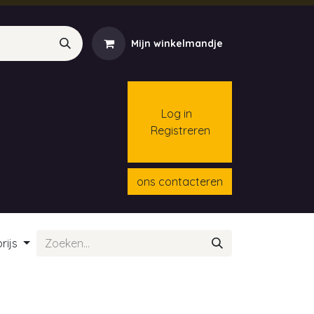
Mijn winkelmandje
Log in
Registreren
menten
Contact
Cursussen
ons contacteren
rijs