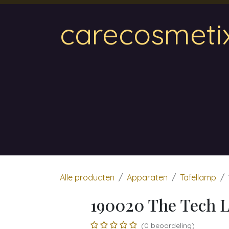
Overslaan naar inhoud
carecosmeti
Home
Magnetic
Hair & Beauty
Wa
Alle producten
Apparaten
Tafellamp
190020 The Tech L
(0 beoordeling)