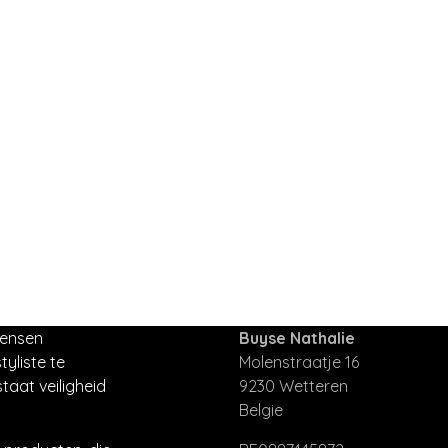
mensen
Buyse Nathalie
tyliste te
Molenstraatje 16
taat veiligheid
9230 Wetteren
Belgie