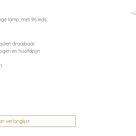
ige lamp, met 96 leds.
raden draaibaar
ogen en hoofdpijn
n
 verlanglijst