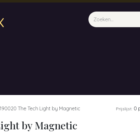
x
sparfum & Geuraroma's
Webshop
Opleidingen
Evene
190020 The Tech Light by Magnetic
0 p
Prijslijst:
ight by Magnetic