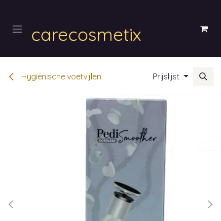
Overslaan naar inhoud
carecosmetix
Hygiënische voetvijlen
Prijslijst