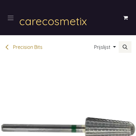
Overslaan naar inhoud
carecosmetix
Precision Bits
Prijslijst