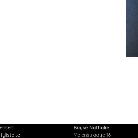
mensen
Buyse Nathalie
tyliste te
Molenstraatje 16