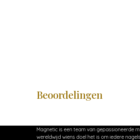
Beoordelingen
Magnetic is een team van gepassioneerde 
wereldwijd wiens doel het is om iedere nagels