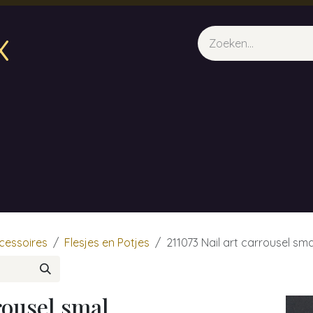
x
sparfum & Geuraroma's
Webshop
Opleidingen
Evene
cessoires
Flesjes en Potjes
211073 Nail art carrousel sma
rousel smal