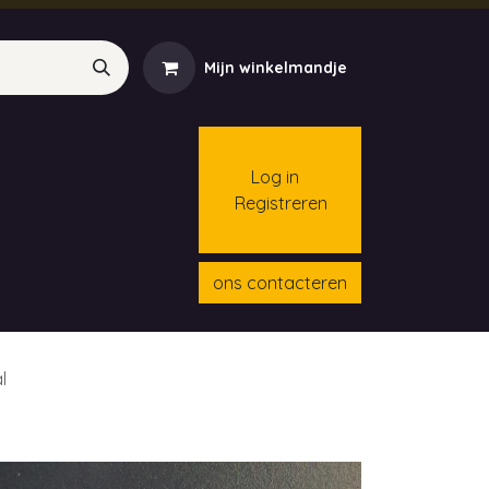
Mijn winkelmandje
Log in
Registreren
menten
Contact
Cursussen
ons contacteren
l