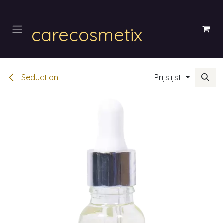
Overslaan naar inhoud
carecosmetix
Seduction
Prijslijst