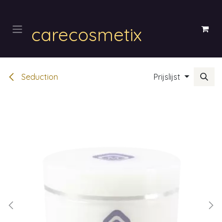
Overslaan naar inhoud
carecosmetix
Seduction
Prijslijst