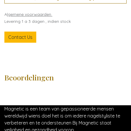
A
lgemene voorwaarden
Levering 1 a 3 dagen , indien stock
Contact Us
Beoordelingen
Magnetic is een team van gepassioneerde mensen
wereldwijd wiens doel het is om iedere nagelstyliste te
verbeteren en te ondersteunen Bij Magnetic staat
veiligheid en gezondheid voorop.