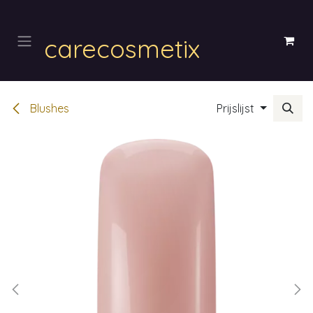
Overslaan naar inhoud
carecosmetix
Blushes
Prijslijst