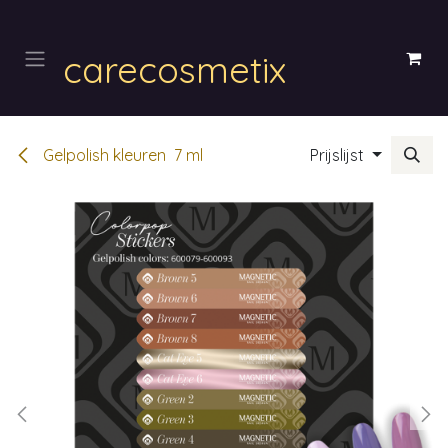
Overslaan naar inhoud
carecosmetix
Gelpolish kleuren 7 ml
Prijslijst