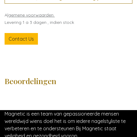
A
lgemene voorwaarden
Levering 1 a 3 dagen , indien stock
Contact Us
Beoordelingen
Magnetic is een team van gepassioneerde mensen
wereldwijd wiens doel het is om iedere nagelstyliste te
verbeteren en te ondersteunen Bij Magnetic staat
veiligheid en gezondheid voorop.