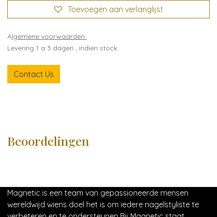
Toevoegen aan verlanglijst
A
lgemene voorwaarden
Levering 1 a 3 dagen , indien stock
Contact Us
Beoordelingen
Magnetic is een team van gepassioneerde mensen
wereldwijd wiens doel het is om iedere nagelstyliste te
verbeteren en te ondersteunen Bij Magnetic staat