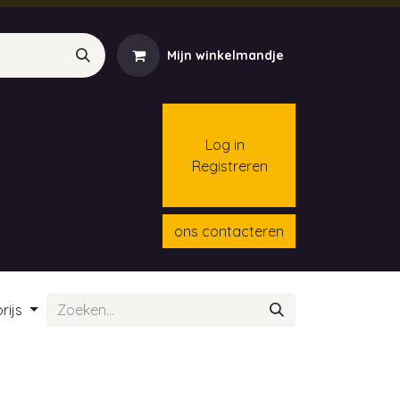
Mijn winkelmandje
Log in
Registreren
menten
Contact
Cursussen
ons contacteren
rijs