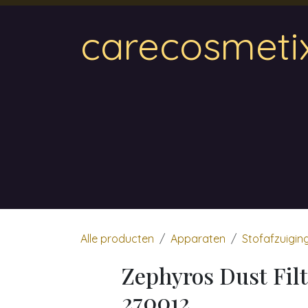
Overslaan naar inhoud
carecosmeti
Home
Magnetic
Hair & Beauty
Wa
Alle producten
Apparaten
Stofafzuigin
Zephyros Dust Filt
270012