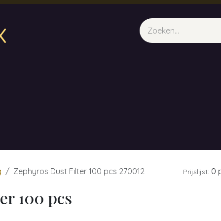
x
sparfum & Geuraroma's
Webshop
Opleidingen
Evene
g
Zephyros Dust Filter 100 pcs 270012
0 p
Prijslijst:
er 100 pcs