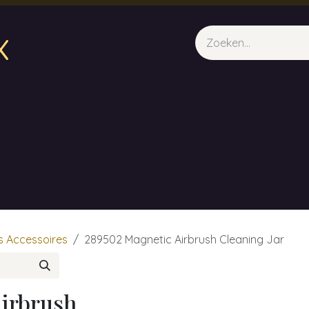
x
sparfum & Geuraroma's
Webshop
Opleidingen
Evene
ls Accessoires
289502 Magnetic Airbrush Cleaning Jar
irbrush