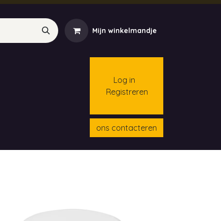
Mijn winkelmandje
Log in
Registreren
menten
Contact
Cursussen
ons contacteren