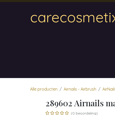
Overslaan naar inhoud
carecosmeti
Home
Magnetic
Hair & Beauty
Wa
Alle producten
Airnails - Airbrush
AirNail
289602 Airnails m
(0 beoordeling)