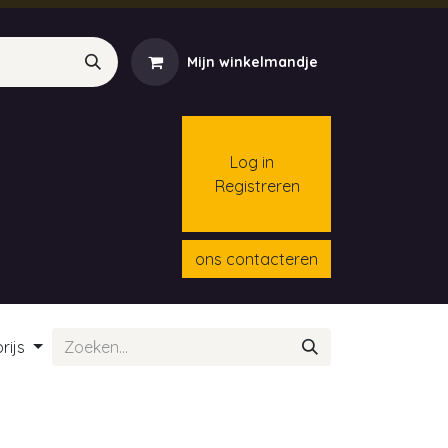
Mijn winkelmandje
Log in
Registreren
menten
Contact
Cursussen
ons contacteren
rijs