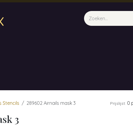
x
sparfum & Geuraroma's
Webshop
Opleidingen
Evene
s Stencils
289602 Airnails mask 3
0 p
Prijslijst:
ask 3