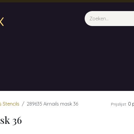
x
sparfum & Geuraroma's
Webshop
Opleidingen
Evene
s Stencils
289635 Airnails mask 36
0 p
Prijslijst:
sk 36