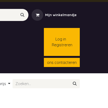
Mijn winkelmandje
Log in
Registreren
menten
Contact
Cursussen
ons contacteren
rijs