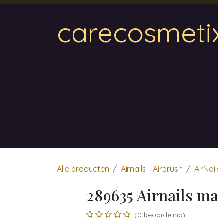
Overslaan naar inhoud
carecosmeti
Home
Magnetic
Hair & Beauty
Wa
Alle producten
Airnails - Airbrush
AirNail
289635 Airnails ma
(0 beoordeling)