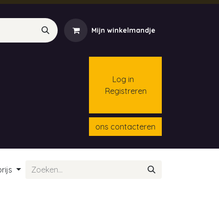
Mijn winkelmandje
Log in
Registreren
menten
Contact
Cursussen
ons contacteren
rijs