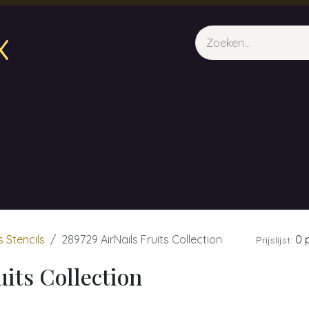
x
sparfum & Geuraroma's
Webshop
Opleidingen
Evene
s Stencils
289729 AirNails Fruits Collection
0 p
Prijslijst:
uits Collection