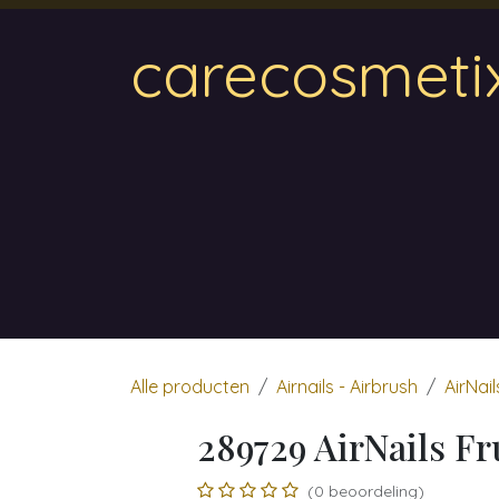
Overslaan naar inhoud
carecosmeti
Home
Magnetic
Hair & Beauty
Wa
Alle producten
Airnails - Airbrush
AirNail
289729 AirNails Fr
(0 beoordeling)