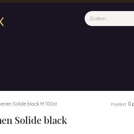
x
sparfum & Geuraroma's
Webshop
Opleidingen
Evene
oenen Solide black M 100st
0 p
Prijslijst:
en Solide black