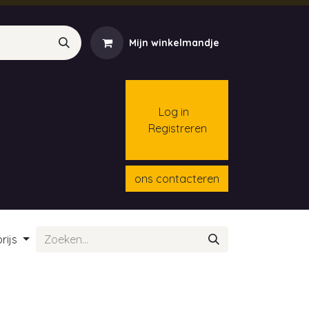
Mijn winkelmandje
Log in
Registreren
menten
Contact
Cursussen
ons contacteren
rijs