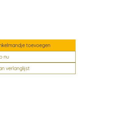
nkelmandje toevoegen
p nu
 verlanglijst