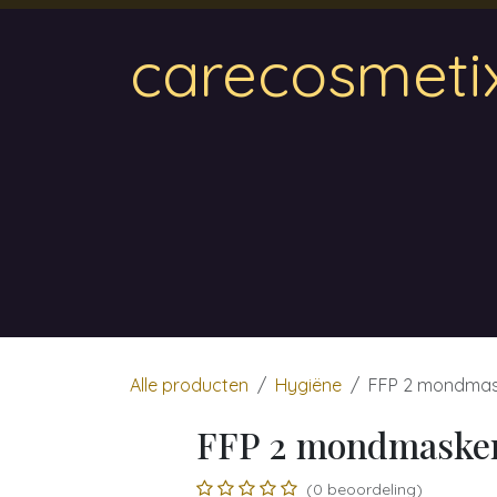
Overslaan naar inhoud
carecosmeti
Home
Magnetic
Hair & Beauty
Wa
Alle producten
Hygiëne
FFP 2 mondmas
FFP 2 mondmasker
(0 beoordeling)