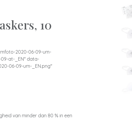
skers, 10
irmfoto-2020-06-09-um-
-09-at-_EN" data-
2020-06-09-um-_EN.png"
:
igheid van minder dan 80 % in een