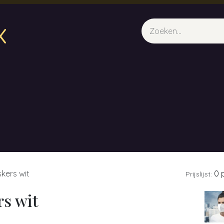
x
sparfum & Geuraroma's
Webshop
Opleidingen
Evene
kers wit
0 p
Prijslijst:
s wit