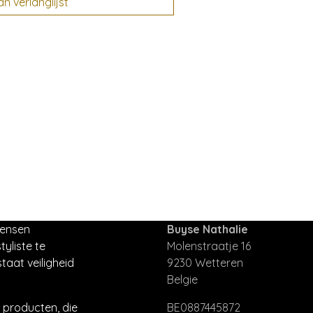
 verlanglijst
mensen
Buyse Nathalie
tyliste te
Molenstraatje 16
taat veiligheid
9230 Wetteren
Belgie
producten, die
BE0887445872