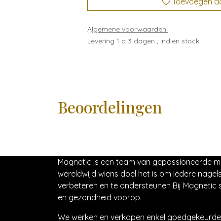
Toevoegen aan
A
lgemene voorwaarden
Levering 1 a 3 dagen , indien stock
Beoordelingen
Magnetic is een team van gepassioneerde 
wereldwijd wiens doel het is om iedere nagels
verbeteren en te ondersteunen Bij Magnetic s
en gezondheid voorop.
We werken en verkopen enkel goedgekeurde 