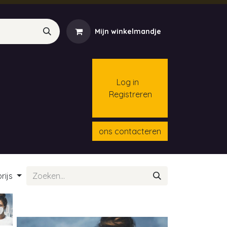
Mijn winkelmandje
Log in
Registreren
menten
Contact
Cursussen
ons contacteren
rijs