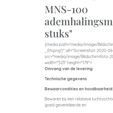
MNS-100
ademhalingsma
stuks"
{media path='media/image/Bildsch
_EN.png'}" alt="Screenshot-2020-06
src="media/image/Bildschirmfoto-
width="523" height="179">
Omvang van de levering
Technische gegevens
Bewaarcondities en houdbaarheid
Bewaren bij een relatieve luchtvocht
goed geventileerde en