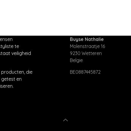
mensen
Buyse Nathalie
tyliste te
Molenstraatje 16
taat veiligheid
9230 Wetteren
Belgie
producten, die
BE0887445872
 getest en
seren.