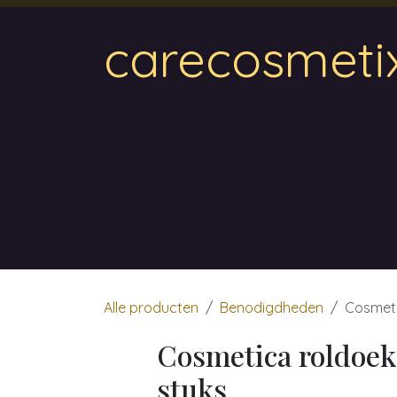
Overslaan naar inhoud
carecosmeti
Home
Magnetic
Hair & Beauty
Wa
Alle producten
Benodigdheden
Cosmeti
Cosmetica roldoek
stuks