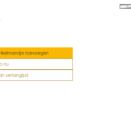
.
nkelmandje toevoegen
p nu
 verlanglijst