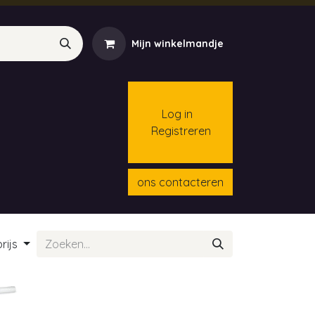
Mijn winkelmandje
Log in
Registreren
menten
Contact
Cursussen
ons contacteren
rijs