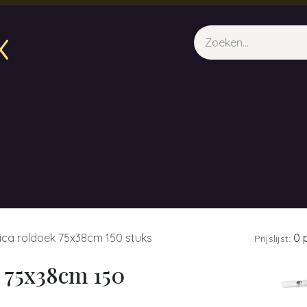
x
sparfum & Geuraroma's
Webshop
Opleidingen
Evene
ca roldoek 75x38cm 150 stuks
0 p
Prijslijst:
 75x38cm 150