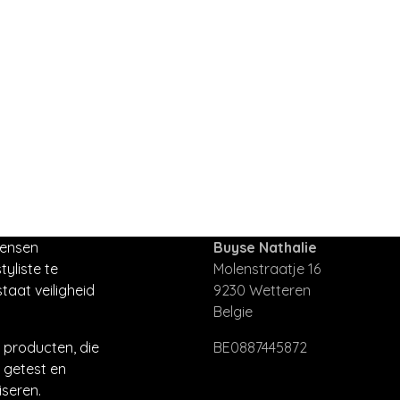
mensen
Buyse Nathalie
tyliste te
Molenstraatje 16
taat veiligheid
9230 Wetteren
Belgie
producten, die
BE0887445872
 getest en
seren.