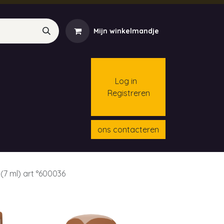
Mijn winkelmandje
Log in
Registreren
menten
Contact
Cursussen
ons contacteren
 (7 ml) art °600036