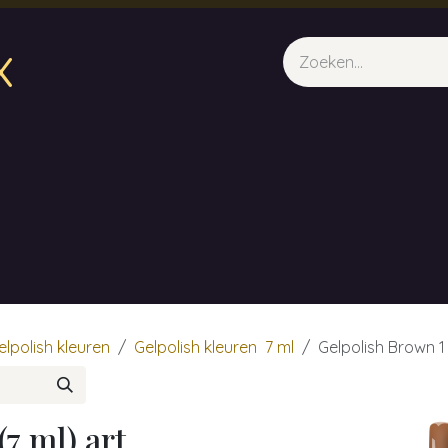
x
sparfum & Geuraroma's
Webshop
Opleidingen
Evene
elpolish kleuren
Gelpolish kleuren 7 ml
Gelpolish Brown 1
7 ml) art