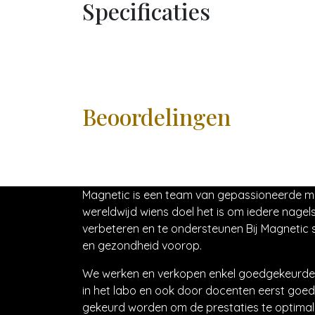
Specificaties
Beoordelingen
Magnetic is een team van gepassioneerde 
wereldwijd wiens doel het is om iedere nagels
verbeteren en te ondersteunen Bij Magnetic s
en gezondheid voorop.
We werken en verkopen enkel goedgekeurde 
in het labo en ook door docenten eerst goed
gekeurd worden om de prestaties te optimali