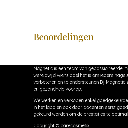
Beoordelingen
Magnetic is een team van gepassioneerde 
wereldwijd wiens doel het is om iedere nagels
verbeteren en te ondersteunen Bij Magnetic s
en gezondheid voorop.
We werken en verkopen enkel goedgekeurde 
in het labo en ook door docenten eerst goed
gekeurd worden om de prestaties te optimali
Copyright © carecosmetix