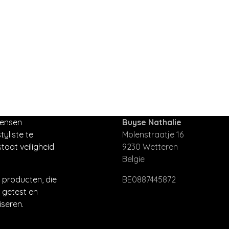
mensen
Buyse Nathalie
tyliste te
Molenstraatje 16
taat veiligheid
9230 Wetteren
Belgie
producten, die
BE0887445872
 getest en
seren.