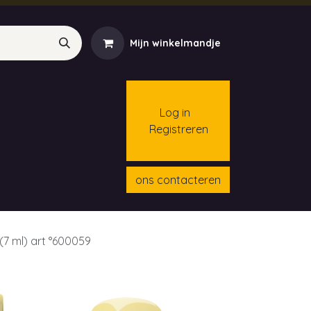
Mijn winkelmandje
Log in
Registreren
menten
Contact
Cursussen
ons contacteren
 (7 ml) art °600059