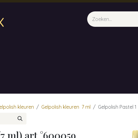
x
sparfum & Geuraroma's
Webshop
Opleidingen
Evene
elpolish kleuren
Gelpolish kleuren 7 ml
Gelpolish Pastel 1
(7 ml) art °600059