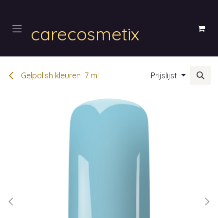
Overslaan naar inhoud
carecosmetix
Gelpolish kleuren 7 ml
Prijslijst