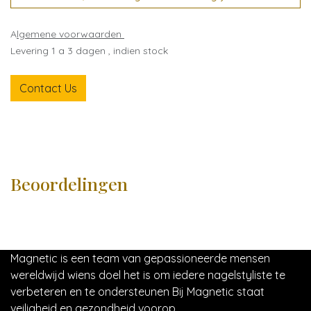
A
lgemene voorwaarden
Levering 1 a 3 dagen , indien stock
Contact Us
Beoordelingen
Magnetic is een team van gepassioneerde mensen
wereldwijd wiens doel het is om iedere nagelstyliste te
verbeteren en te ondersteunen Bij Magnetic staat
veiligheid en gezondheid voorop.