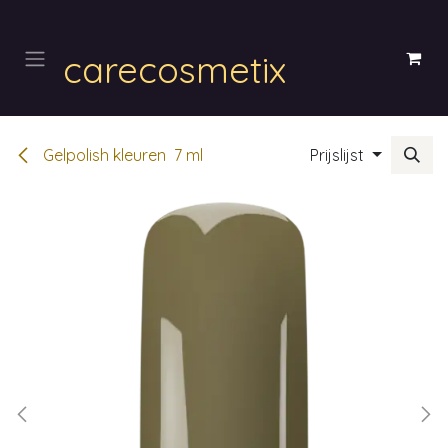
Overslaan naar inhoud
carecosmetix
Gelpolish kleuren 7 ml
Prijslijst