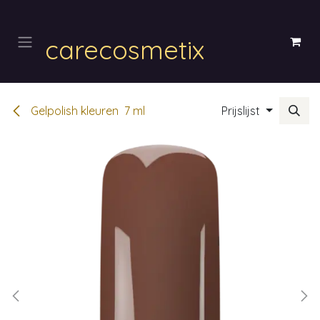
Overslaan naar inhoud
carecosmetix
Gelpolish kleuren 7 ml
Prijslijst