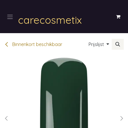
Overslaan naar inhoud
carecosmetix
Binnenkort beschikbaar
Prijslijst