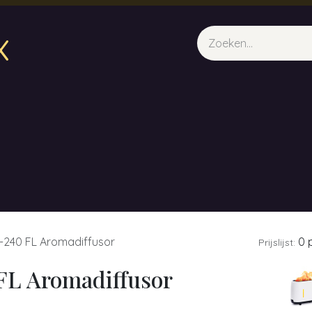
x
sparfum & Geuraroma's
Webshop
Opleidingen
Evene
240 FL Aromadiffusor
0 p
Prijslijst:
L Aromadiffusor