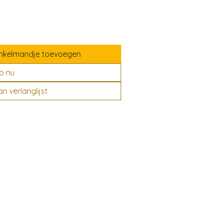
nkelmandje toevoegen
p nu
 verlanglijst