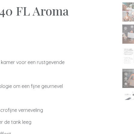
40 FL Aroma
n
 de kamer voor een rustgevende
logie om een fijne geurnevel
rofijne verneveling
r de tank leeg