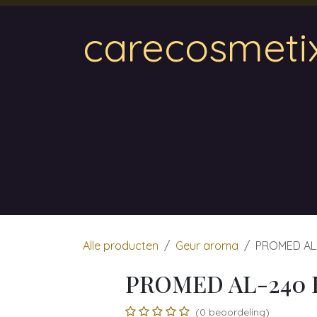
Overslaan naar inhoud
carecosmeti
Home
Magnetic
Hair & Beauty
Wa
Alle producten
Geur aroma
PROMED AL-
PROMED AL-240 F
(0 beoordeling)