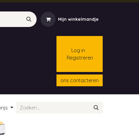
Mijn winkelmandje
Log in
Registreren
menten
Contact
Cursussen
ons contacteren
rijs