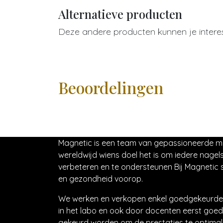
Alternatieve producten
Deze andere producten kunnen je intere
Beoordelingen
Magnetic is een team van gepassioneerde 
wereldwijd wiens doel het is om iedere nagels
verbeteren en te ondersteunen Bij Magnetic s
en gezondheid voorop.
We werken en verkopen enkel goedgekeurde 
in het labo en ook door docenten eerst goed
gekeurd worden om de prestaties te optimali