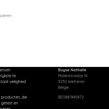
sseren
mensen
Buyse Nathalie
tyliste te
Molenstraatje 16
taat veiligheid
9230 Wetteren
Belgie
producten, die
BE0887445872
 getest en
seren.