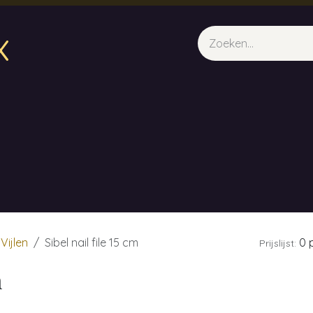
x
sparfum & Geuraroma's
Webshop
Opleidingen
Evene
Vijlen
Sibel nail file 15 cm
0 p
Prijslijst:
m