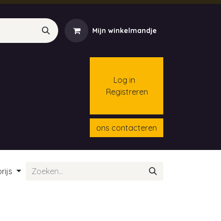
Mijn winkelmandje
Log in
Registreren
menten
Contact
Cursussen
ons contacteren
rijs