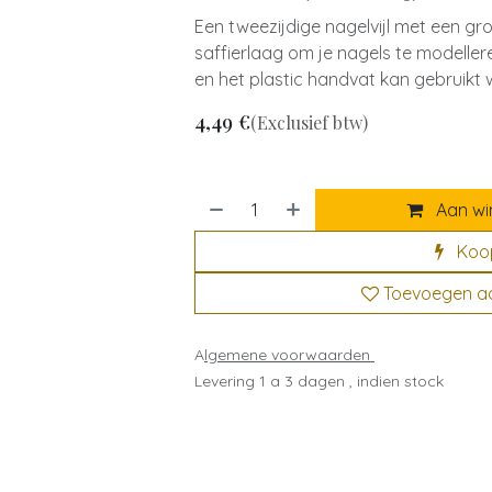
Een tweezijdige nagelvijl met een gro
saffierlaag om je nagels te modelleren 
en het plastic handvat kan gebruikt
4,49
€
(Exclusief btw)
Aan wi
Koo
Toevoegen aan
A
lgemene voorwaarden
Levering 1 a 3 dagen , indien stock