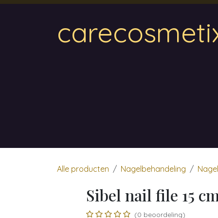
Overslaan naar inhoud
carecosmeti
Home
Magnetic
Hair & Beauty
Wa
Alle producten
Nagelbehandeling
Nagel
Sibel nail file 15 c
(0 beoordeling)